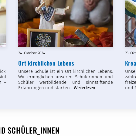
24. Oktober 2024
23. Ok
Ort kirchlichen Lebens
Krea
ck.
Unsere Schule ist ein Ort kirchlichen Lebens.
Unse
Mut
Wir ermöglichen unseren Schülerinnen und
zahl
n –
Schüler wertbildende und sinnstiftende
frei
Erfahrungen und stärken…
Weiterlesen
und 
ND SCHÜLER_INNEN