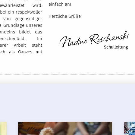
einfach an!
währleistet wird.
bei ein respektvoller
Herzliche Grüße
 von gegenseitiger
ie Grundlage unseres
Nadine Roschanski
ndelns bildet das
enschenbild. Im
serer Arbeit steht
Schulleitung
ch als Ganzes mit