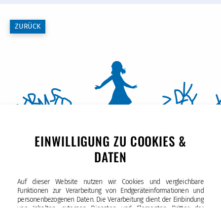
ZURÜCK
EINWILLIGUNG ZU COOKIES &
DATEN
Auf dieser Website nutzen wir Cookies und vergleichbare
Funktionen zur Verarbeitung von Endgeräteinformationen und
Katholische Schule St. Joseph
personenbezogenen Daten. Die Verarbeitung dient der Einbindung
Böhmestraße 3 – 5, 22041 Hamburg
von Inhalten, externen Diensten und Elementen Dritter, der
Tel (0 40) 87 88 903 - 10
statistischen Analyse/Messung, personalisierten Werbung sowie